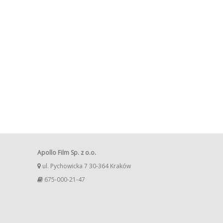
Apollo Film Sp. z o.o.
ul. Pychowicka 7 30-364 Kraków
675-000-21-47