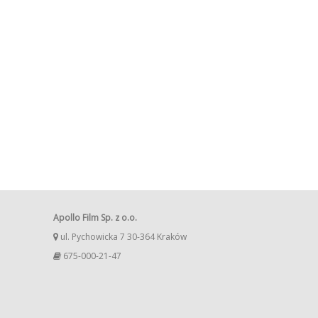
Apollo Film Sp. z o.o.
ul. Pychowicka 7 30-364 Kraków
675-000-21-47