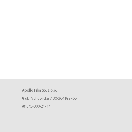
Apollo Film Sp. z o.o.
ul. Pychowicka 7 30-364 Kraków
675-000-21-47