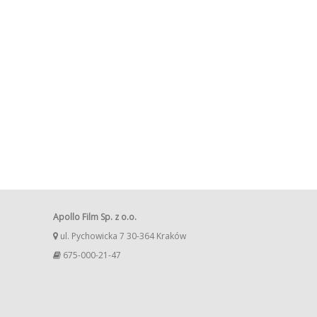
Apollo Film Sp. z o.o.
ul. Pychowicka 7 30-364 Kraków
675-000-21-47