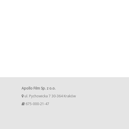
Apollo Film Sp. z o.o.
ul. Pychowicka 7 30-364 Kraków
675-000-21-47