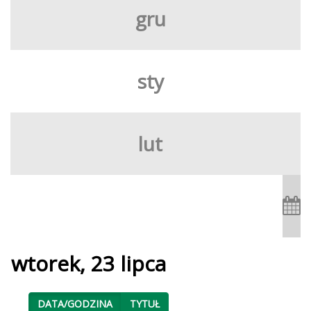
gru
sty
lut
wtorek, 23 lipca
DATA/GODZINA
TYTUŁ