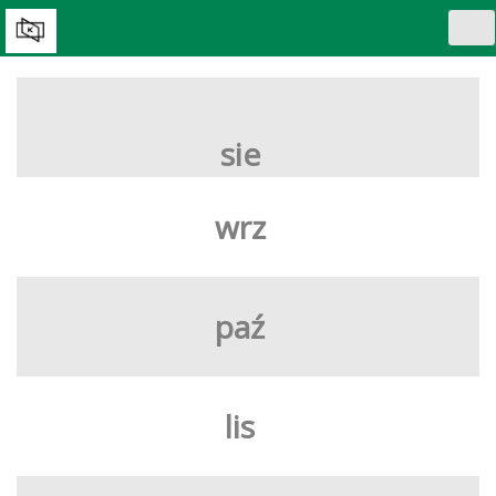
Tog
nav
WYBIERZ DZIEŃ:
sie
wrz
paź
lis