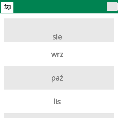
Tog
nav
WYBIERZ DZIEŃ:
sie
wrz
paź
lis