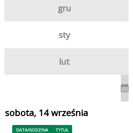
gru
sty
lut
sobota, 14 września
DATA/GODZINA
TYTUŁ