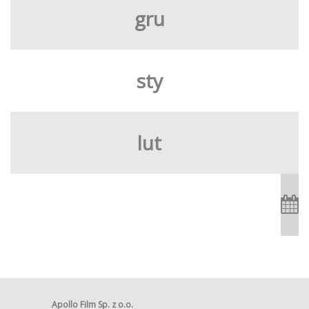
gru
sty
lut
Apollo Film Sp. z o.o.