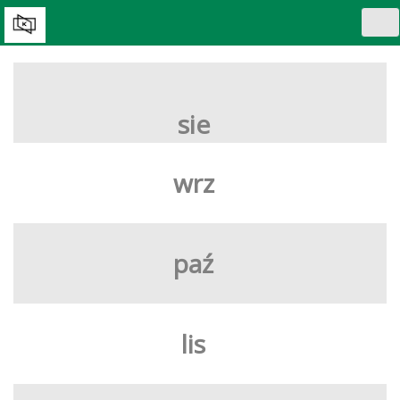
Tog
nav
WYBIERZ DZIEŃ:
sie
wrz
paź
lis