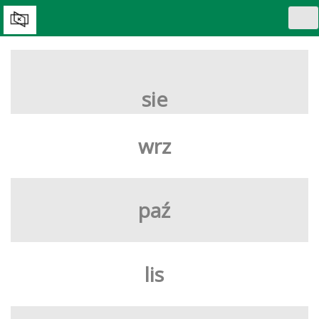
Tog
nav
WYBIERZ DZIEŃ:
sie
wrz
paź
lis