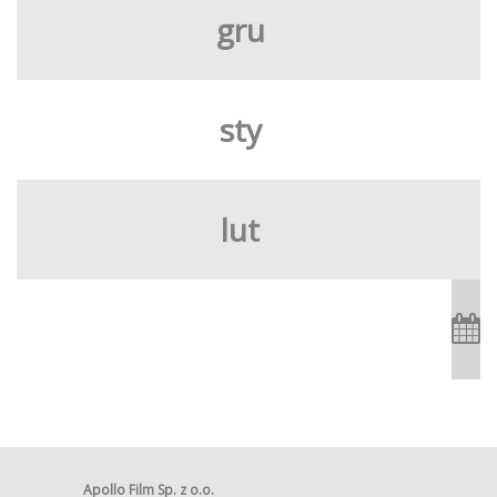
gru
sty
lut
Apollo Film Sp. z o.o.