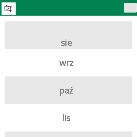
Tog
nav
WYBIERZ DZIEŃ:
sie
wrz
paź
lis