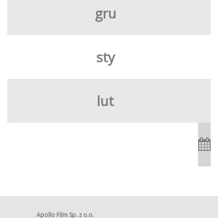
gru
sty
lut
Apollo Film Sp. z o.o.