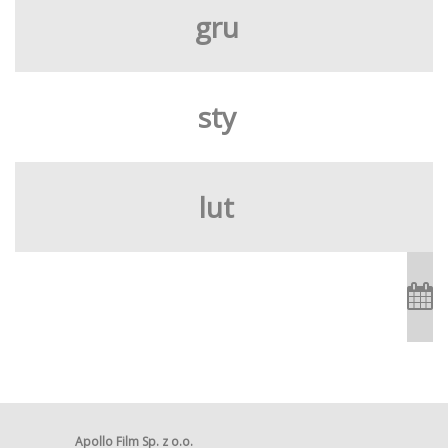
gru
sty
lut
Apollo Film Sp. z o.o.