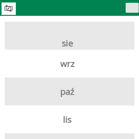
Tog
nav
WYBIERZ DZIEŃ:
sie
wrz
paź
lis