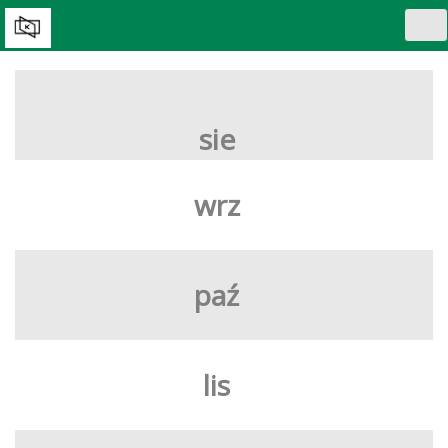
Tog
nav
WYBIERZ DZIEŃ:
sie
wrz
paź
lis