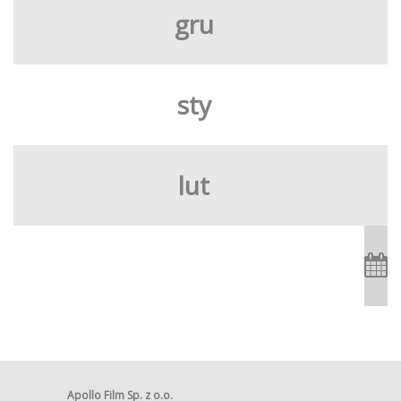
gru
sty
lut
Apollo Film Sp. z o.o.