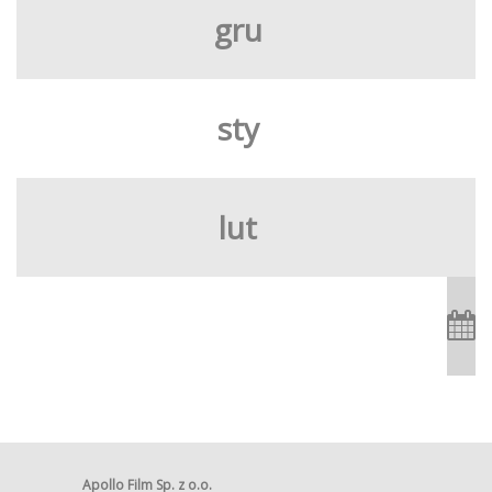
gru
sty
lut
Apollo Film Sp. z o.o.