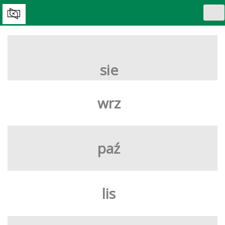
Tog
nav
WYBIERZ DZIEŃ:
sie
wrz
paź
lis