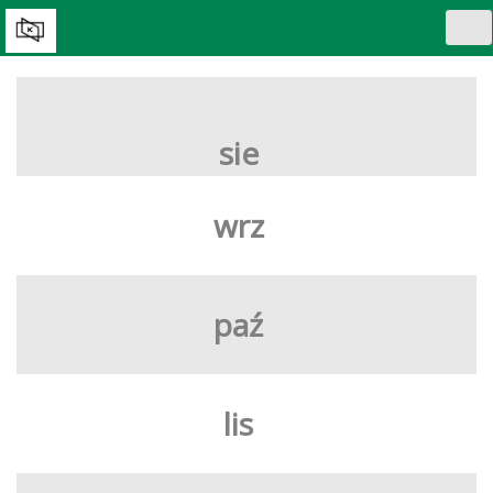
Tog
nav
WYBIERZ DZIEŃ:
sie
wrz
paź
lis