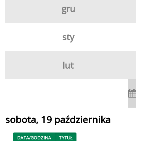
gru
sty
lut
sobota, 19 października
DATA/GODZINA
TYTUŁ